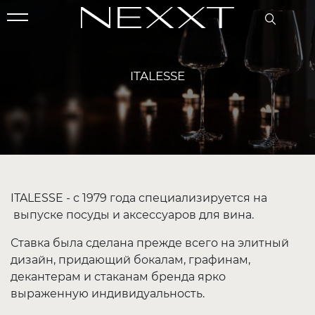
ITALESSE
I
TALESSE - с 1979 года специализируется на
выпуске посуды и аксессуаров для вина.
Ставка была сделана прежде всего на элитный
дизайн, придающий бокалам, графинам,
декантерам и стаканам бренда ярко
выраженную индивидуальность.