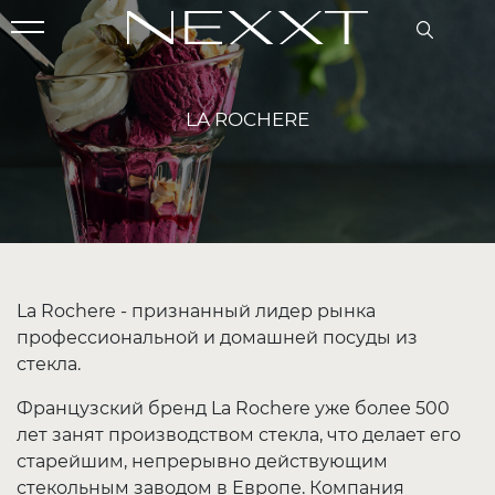
LA ROCHERE
La Rochere - признанный лидер рынка
профессиональной и домашней посуды из
стекла.
Французский бренд La Rochere уже более 500
лет занят производством стекла, что делает его
старейшим, непрерывно действующим
стекольным заводом в Европе. Компания