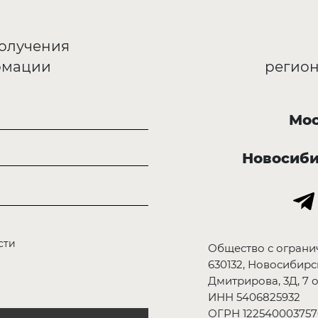
получения
рмации
регион
Мос
Новосиб
сти
Общество с ограни
630132, Новосибирск
Дмитрирова, 3Д, 7 о
ИНН 5406825932
ОГРН 122540003757