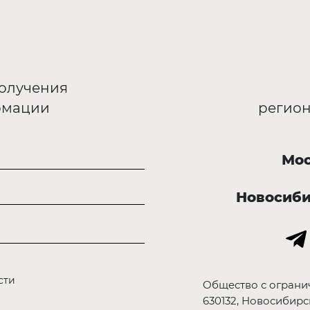
получения
рмации
регион
Мос
Новосиб
сти
Общество с ограни
630132, Новосибирск