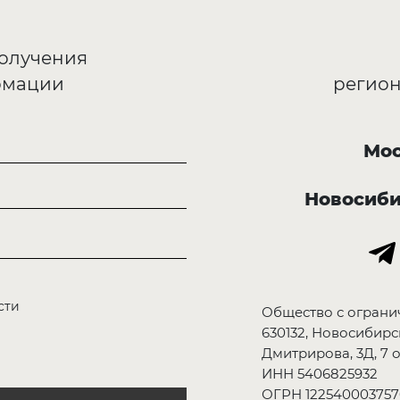
получения
рмации
регион
Мос
Новосиб
сти
Общество с ограни
630132, Новосибирск
Дмитрирова, 3Д, 7 о
ИНН 5406825932
ОГРН 122540003757