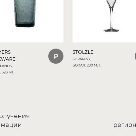
MERS
STOLZLE,
EWARE,
GERMANY,
БОКАЛ, 280 МЛ.
LANDS,
 320 МЛ.
получения
рмации
регион