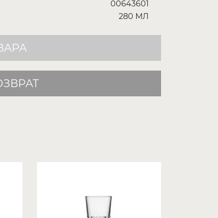
00643601
280 МЛ
ВАРА
ОЗВРАТ