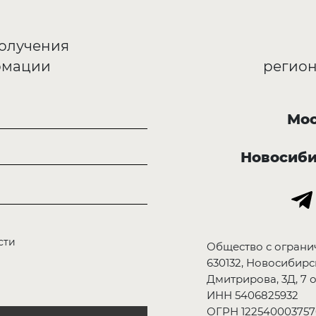
получения
рмации
регион
Мос
Новосиб
сти
Общество с ограни
630132, Новосибирск
Дмитрирова, 3Д, 7 о
ИНН 5406825932
ОГРН 122540003757