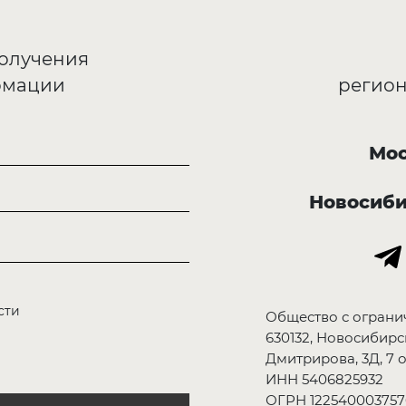
получения
рмации
регион
Мос
Новосиб
сти
Общество с ограни
630132, Новосибирск
Дмитрирова, 3Д, 7 о
ИНН 5406825932
ОГРН 122540003757