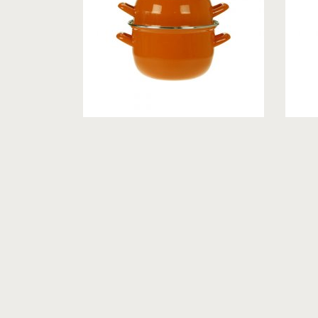
ROOMERS
ROO
TABLEWARE,
TABL
NETHERLANDS,
NETHER
КАСТРЮЛЯ, 2800 МЛ.
КАСТРЮ