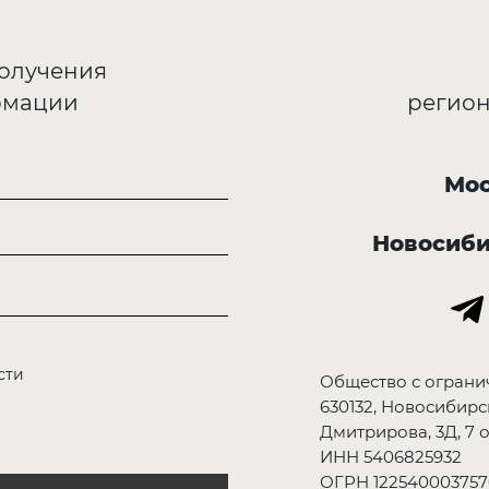
получения
рмации
регион
Мос
Новосиб
сти
Общество с ограни
630132, Новосибирск
Дмитрирова, 3Д, 7 о
ИНН 5406825932
ОГРН 122540003757