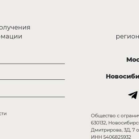
получения
рмации
регион
Мос
Новосиб
сти
Общество с ограни
630132, Новосибирск
Дмитрирова, 3Д, 7 о
ИНН 5406825932