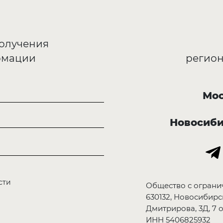
получения
рмации
регион
Мос
Новосиб
сти
Общество с ограни
630132, Новосибирск
Дмитрирова, 3Д, 7 о
ИНН 5406825932