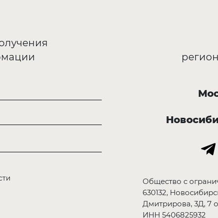
получения
рмации
регион
Мос
Новосиб
сти
Общество с ограни
630132, Новосибирск
Дмитрирова, 3Д, 7 о
ИНН 5406825932