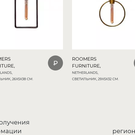
MERS
ROOMERS
ITURE,
FURNITURE,
LANDS,
NETHERLANDS,
ЬНИК, 26X5X38 СМ.
СВЕТИЛЬНИК, 29X5X32 СМ.
получения
рмации
регион