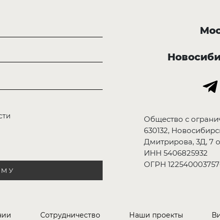
Мос
Новосиб
сти
Общество с ограни
630132, Новосибирск
Дмитрирова, 3Д, 7 о
ИНН 5406825932
ОГРН 122540003757
РМУ
нии
Сотрудничество
Наши проекты
В