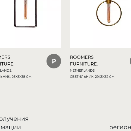
MERS
ROOMERS
ITURE,
FURNITURE,
LANDS,
NETHERLANDS,
ЬНИК, 26X5X38 СМ.
СВЕТИЛЬНИК, 29X5X32 СМ.
получения
рмации
регион