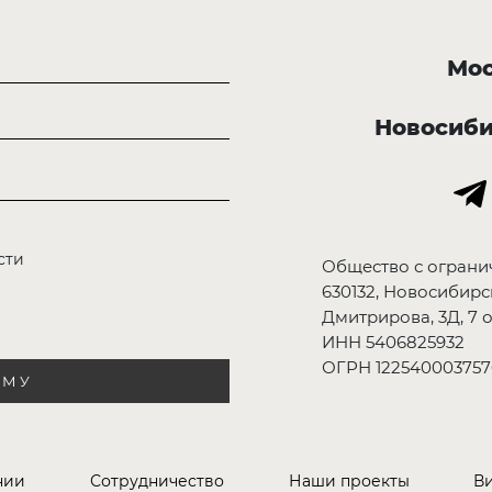
Мос
Новосиб
сти
Общество с ограни
630132, Новосибирск
Дмитрирова, 3Д, 7 о
ИНН 5406825932
ОГРН 122540003757
РМУ
нии
Сотрудничество
Наши проекты
В