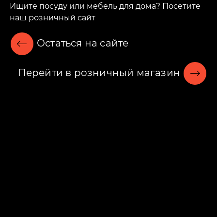
Ищите посуду или мебель для дома? Посетите
наш розничный сайт
Остаться на сайте
COSTA NOVA,
CASAFINA BY
COSTA NOVA,
PORTUGAL,
Перейти в розничный магазин
МОЛОЧНИК,
PORTUGAL,
260 МЛ.
ЧАША, 22 СМ.,
990 МЛ.
+
В КАТАЛОГ
БРЕНДЫ КОМПАНИИ