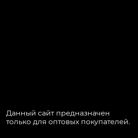
LE COQ,
LE COQ,
ITALY,
ITALY,
ТАРЕЛКА, 28 СМ.
КОФЕЙНАЯ ПАРА,
80 МЛ.
Данный сайт предназначен
только для оптовых покупателей.